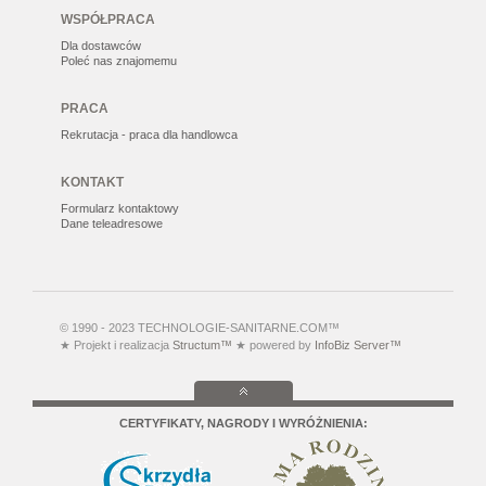
WSPÓŁPRACA
Dla dostawców
Poleć nas znajomemu
PRACA
Rekrutacja - praca dla handlowca
KONTAKT
Formularz kontaktowy
Dane teleadresowe
© 1990 - 2023 TECHNOLOGIE-SANITARNE.COM™
★ Projekt i realizacja
Structum™
★ powered by
InfoBiz Server™
CERTYFIKATY, NAGRODY I WYRÓŻNIENIA: