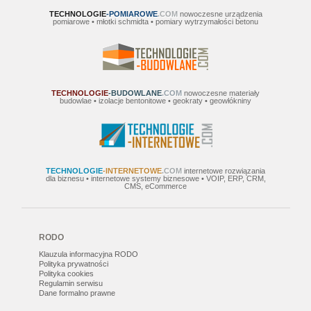
TECHNOLOGIE
-POMIAROWE
.COM
nowoczesne urządzenia
pomiarowe • młotki schmidta • pomiary wytrzymałości betonu
TECHNOLOGIE
-BUDOWLANE
.COM
nowoczesne materiały
budowlae • izolacje bentonitowe • geokraty • geowłókniny
TECHNOLOGIE
-INTERNETOWE
.COM
internetowe rozwiązania
dla biznesu • internetowe systemy biznesowe • VOIP, ERP, CRM,
CMS, eCommerce
RODO
Klauzula informacyjna RODO
Polityka prywatności
Polityka cookies
Regulamin serwisu
Dane formalno prawne