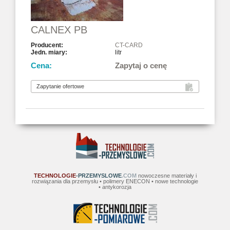
CALNEX PB
CT-CARD
litr
Zapytaj o cenę
TECHNOLOGIE
-PRZEMYSLOWE
.COM
nowoczesne materiały i
rozwiązania dla przemysłu • polimery ENECON • nowe technologie
• antykorozja