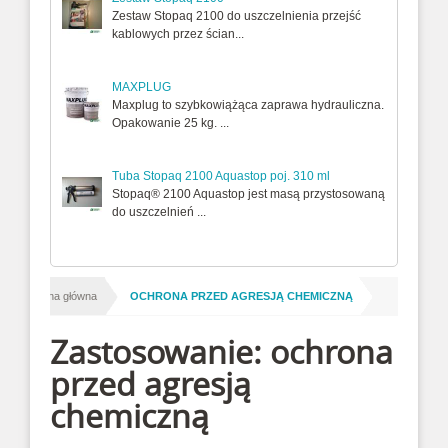
Zestaw Stopaq 2100 do uszczelnienia przejść
kablowych przez ścian...
MAXPLUG
Maxplug to szybkowiążąca zaprawa hydrauliczna.
Opakowanie 25 kg. ...
Tuba Stopaq 2100 Aquastop poj. 310 ml
Stopaq® 2100 Aquastop jest masą przystosowaną
do uszczelnień ...
/
Strona główna
OCHRONA PRZED AGRESJĄ CHEMICZNĄ
Zastosowanie: ochrona
przed agresją
chemiczną