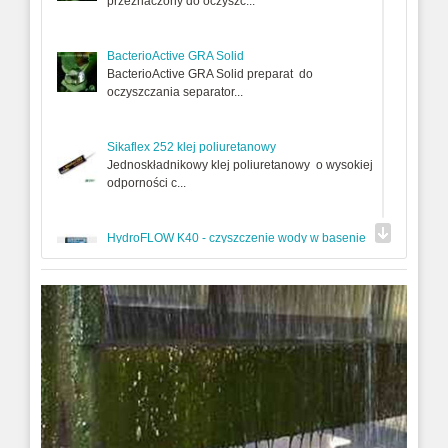
przeznaczony do oczyszc...
BacterioActive GRA Solid
BacterioActive GRA Solid preparat do
oczyszczania separator...
Sikaflex 252 klej poliuretanowy
Jednoskładnikowy klej poliuretanowy o wysokiej
odporności c...
HydroFLOW K40 - czyszczenie wody w basenie
HydroFLOW K40 AquaKLEAR pzreznaczony jest
do basenów prywa...
CONCRESEAL PLASTERING
CONCRESEAL PLASTERING biały, szary to
wodoszczelna za...
DS-15 (SUPERFLOC) 1 litr/dm3
ŚRODEK CZYSZCZĄCY DO INSTALACJI