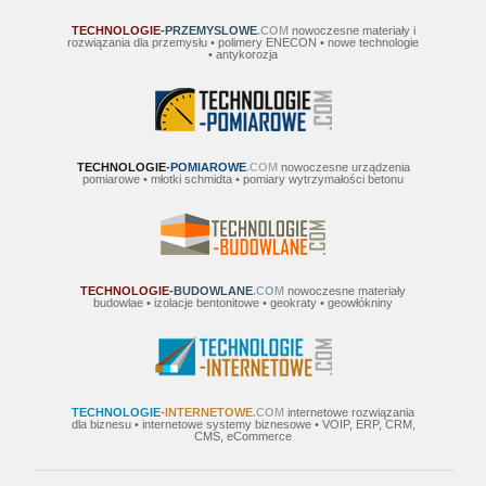
TECHNOLOGIE
-PRZEMYSLOWE
.COM
nowoczesne materiały i
rozwiązania dla przemysłu • polimery ENECON • nowe technologie
• antykorozja
TECHNOLOGIE
-POMIAROWE
.COM
nowoczesne urządzenia
pomiarowe • młotki schmidta • pomiary wytrzymałości betonu
TECHNOLOGIE
-BUDOWLANE
.COM
nowoczesne materiały
budowlae • izolacje bentonitowe • geokraty • geowłókniny
TECHNOLOGIE
-INTERNETOWE
.COM
internetowe rozwiązania
dla biznesu • internetowe systemy biznesowe • VOIP, ERP, CRM,
CMS, eCommerce