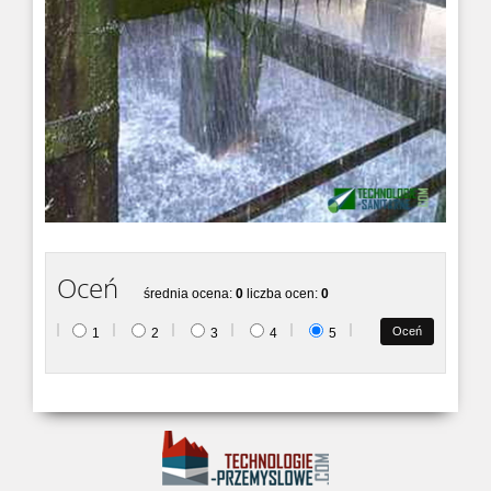
CENTRALNEGO OGRZEWANIA, CHŁODNICT...
BacterioActive DOR
BacterioActive DOR płynny środek do degradacji
odpadów roś...
MAXURETHANE
Żywica poliuretanowa do izolacji oczyszczalni
ścieków i zbiornikó...
Oceń
średnia ocena:
0
liczba ocen:
0
1
2
3
4
5