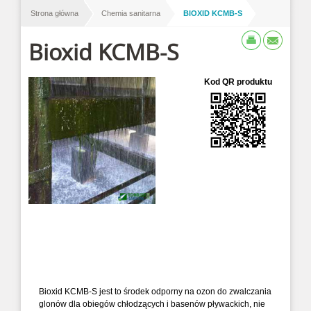
/
/
Strona główna
Chemia sanitarna
BIOXID KCMB-S
Bioxid KCMB-S
Kod QR produktu
Bioxid KCMB-S jest to środek odporny na ozon do zwalczania
glonów dla obiegów chłodzących i basenów pływackich, nie