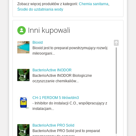
Zobacz więcej produktów z kategorii:
Chemia sanitarna
,
Środki do uzdatniania wody
Inni kupowali
Bioxid
Bioxid jest to preparat powstrzymujący rozwój
mikroorgani...
BacterioActive INODOR
BacterioActive INODOR Biologiczne
oczyszczanie chemikaliów...
CH-1 FERDOM 5 litrów/dm3
- Inhibitor do instalacji C.O., współpracujący z
instalacjam...
BacterioActive PRO Solid
BacterioActive PRO Solid jest to preparat