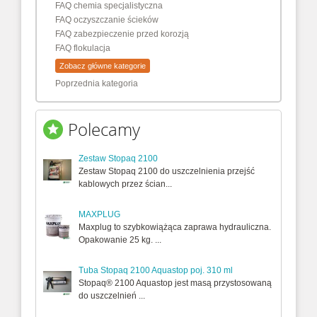
FAQ chemia specjalistyczna
FAQ oczyszczanie ścieków
FAQ zabezpieczenie przed korozją
FAQ flokulacja
Zobacz główne kategorie
Poprzednia kategoria
Polecamy
Zestaw Stopaq 2100
Zestaw Stopaq 2100 do uszczelnienia przejść
kablowych przez ścian...
MAXPLUG
Maxplug to szybkowiążąca zaprawa hydrauliczna.
Opakowanie 25 kg. ...
Tuba Stopaq 2100 Aquastop poj. 310 ml
Stopaq® 2100 Aquastop jest masą przystosowaną
do uszczelnień ...