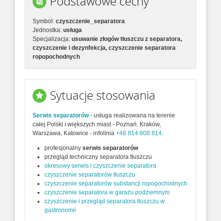
Podstawowe cechy
Symbol:
czyszczenie_separatora
Jednostka:
usługa
Specjalizacja:
usuwanie złogów tłuszczu z separatora,
czyszczenie i dezynfekcja, czyszczenie separatora
ropopochodnych
Sytuacje stosowania
Serwis separatorów
- usługa realizowana na terenie
całej Polski i większych miast - Poznań, Kraków,
Warszawa, Katowice - infolinia
+48 814 608 814
.
profesjonalny
serwis separatorów
przegląd techniczny separatora tłuszczu
okresowy serwis i czyszczenie separatora
czyszczenie separatorów tłuszczu
czyszczenie separatorów substancji ropopochodnych
czyszczenie separatora w garażu podziemnym
czyszczenie i przegląd separatora tłuszczu w
gastronomii