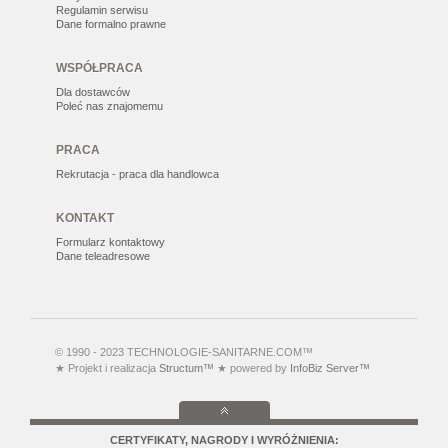
Regulamin serwisu
Dane formalno prawne
WSPÓŁPRACA
Dla dostawców
Poleć nas znajomemu
PRACA
Rekrutacja - praca dla handlowca
KONTAKT
Formularz kontaktowy
Dane teleadresowe
© 1990 - 2023 TECHNOLOGIE-SANITARNE.COM™
★ Projekt i realizacja
Structum™
★ powered by
InfoBiz Server™
CERTYFIKATY, NAGRODY I WYRÓŻNIENIA: