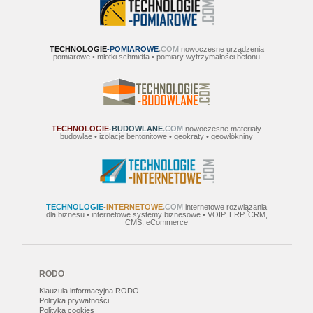
TECHNOLOGIE
-POMIAROWE
.COM
nowoczesne urządzenia
pomiarowe • młotki schmidta • pomiary wytrzymałości betonu
TECHNOLOGIE
-BUDOWLANE
.COM
nowoczesne materiały
budowlae • izolacje bentonitowe • geokraty • geowłókniny
TECHNOLOGIE
-INTERNETOWE
.COM
internetowe rozwiązania
dla biznesu • internetowe systemy biznesowe • VOIP, ERP, CRM,
CMS, eCommerce
RODO
Klauzula informacyjna RODO
Polityka prywatności
Polityka cookies