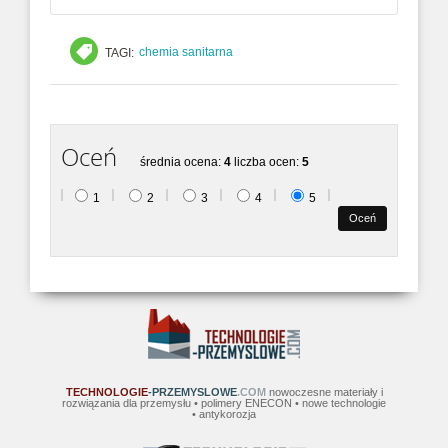
chemia sanitarna
TAGI:
Oceń
średnia ocena:
4
liczba ocen:
5
1
2
3
4
5
TECHNOLOGIE
-PRZEMYSLOWE
.COM
nowoczesne materiały i
rozwiązania dla przemysłu • polimery ENECON • nowe technologie
• antykorozja