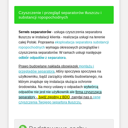
Czyszczenie i przegląd separatorów tłuszczu i
substancji ropopochodnych
Serwis separatorów
- usługa czyszczenia separatora
tłuszczu w instalacji klienta - realizacja usługi na terenie
całej Polski. Poprawna
eksploatacja separatora substancji
ropopochodnych
wymaga okresowych przeglądów i
czyszczenia separatorów. W ramach usługi następuje
odbiór odpadów z separatora
.
Prawo budowlane nakłada obowiązek
montażu i
przeglądów separatora
, który spoczywa spoczywa na
użytkowniku, bądź zarządcy obiektu budowlanego, na
którym znajduje się instalacja służąca ochronie
środowiska. Na mocy ustawy o odpadach
wytwórcą
odpadów nie jest nie użytkownik ale
firma czyszcząca
separatory
-
bądź zgodny z BDO
, zapytaj nas o
cenę
czyszczenia Twojego separtora tłuszczu
.