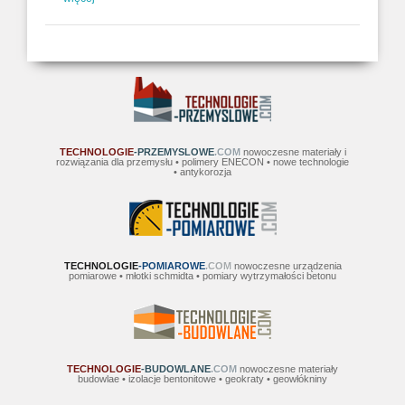
TECHNOLOGIE
-PRZEMYSLOWE
.COM
nowoczesne materiały i
rozwiązania dla przemysłu • polimery ENECON • nowe technologie
• antykorozja
TECHNOLOGIE
-POMIAROWE
.COM
nowoczesne urządzenia
pomiarowe • młotki schmidta • pomiary wytrzymałości betonu
TECHNOLOGIE
-BUDOWLANE
.COM
nowoczesne materiały
budowlae • izolacje bentonitowe • geokraty • geowłókniny