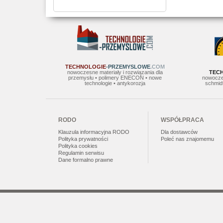
TECHNOLOGIE
-PRZEMYSLOWE
.COM
nowoczesne materiały i rozwiązania dla
TEC
przemysłu • polimery ENECON • nowe
nowocze
technologie • antykorozja
schmidt
RODO
WSPÓŁPRACA
Klauzula informacyjna RODO
Dla dostawców
Polityka prywatności
Poleć nas znajomemu
Polityka cookies
Regulamin serwisu
Dane formalno prawne