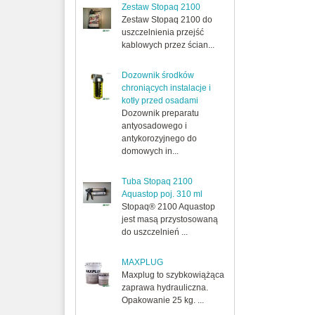
Zestaw Stopaq 2100
Zestaw Stopaq 2100 do
uszczelnienia przejść
kablowych przez ścian...
Dozownik środków
chroniących instalacje i
kotły przed osadami
Dozownik preparatu
antyosadowego i
antykorozyjnego do
domowych in...
Tuba Stopaq 2100
Aquastop poj. 310 ml
Stopaq® 2100 Aquastop
jest masą przystosowaną
do uszczelnień ...
MAXPLUG
Maxplug to szybkowiążąca
zaprawa hydrauliczna.
Opakowanie 25 kg. ...