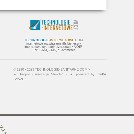
TECHNOLOGIE
-INTERNETOWE
.COM
internetowe rozwiązania dla biznesu •
internetowe systemy biznesowe • VOIP,
ERP, CRM, CMS, eCommerce
© 1990 - 2023 TECHNOLOGIE-SANITARNE.COM™
★ Projekt i realizacja
Structum™
★ powered by
InfoBiz
Server™