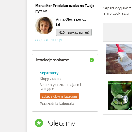
Menadżer Produktu czeka na Twoje
Separatory jako z
pytania.
nim piasek, szlam,
Anna Olechnowicz
tel.:
616... (pokaż numer)
ao(at)structum.pl
Instalacje sanitarne
Separatory
Klapy zwrotne
Materiały uszczelniające i
izolujące
Zobacz główne kategorie
Poprzednia kategoria
Polecamy