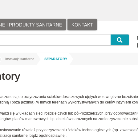
E I PRODUKTY SANITARNE
KONTAKT
/
/
Instalacje sanitarne
SEPARATORY
tory
naczone są do oczyszczania ścieków deszczowych ujętych w zewnętrzne bezciśnie
dnią i poza jezdnią), w innych terenach wykorzystywanych do celów inżynierii kom
adzi się w układach sieci rozdzielczych lub pół-rozdzielczych, przy odprowadzani
rkingów, placów manewrowych itp. obiektów narażonych na zanieczyszczenie subs
astosowanie również przy oczyszczaniu ścieków technologicznych (np. z warszta
lizacji sanitarnej bądź ogólnospławnej.