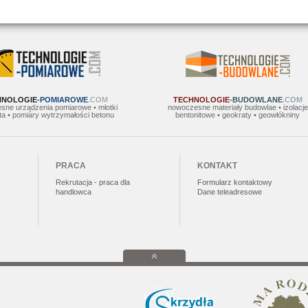
HNOLOGIE
-POMIAROWE
.COM
TECHNOLOGIE
-BUDOWLANE
.COM
sne urządzenia pomiarowe • młotki
nowoczesne materiały budowlae • izolacje
a • pomiary wytrzymałości betonu
bentonitowe • geokraty • geowłókniny
PRACA
KONTAKT
Rekrutacja - praca dla
Formularz kontaktowy
handlowca
Dane teleadresowe